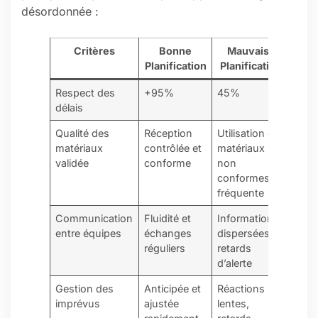
désordonnée :
Critères
Bonne
Mauvaise
Planification
Planification
Respect des
+95%
45%
délais
Qualité des
Réception
Utilisation de
matériaux
contrôlée et
matériaux
validée
conforme
non
conformes
fréquente
Communication
Fluidité et
Informations
entre équipes
échanges
dispersées,
réguliers
retards
d’alerte
Gestion des
Anticipée et
Réactions
imprévus
ajustée
lentes,